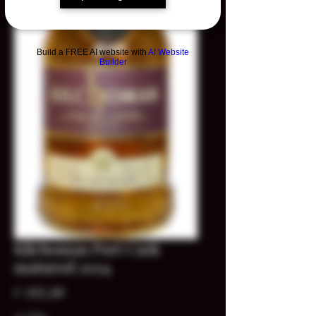
Build a FREE AI website with
AI Website
Builder
Kilchoman Port Cask
matured 2024
Prijs
€ 105,00