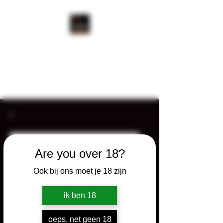
WHISKY AMIGOS
Tastings op maat - Samples -
Consultancy - Events
Are you over 18?
Ook bij ons moet je 18 zijn
ik ben 18
oeps, net geen 18