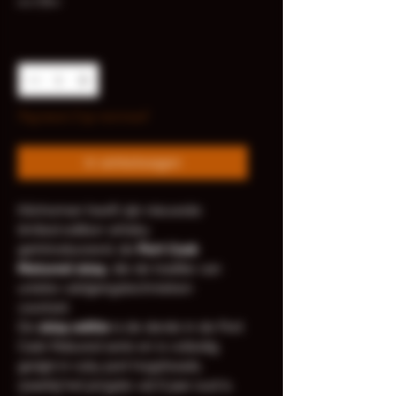
incl.Btw
Aantal
*
Nog maar 2 op voorraad
In winkelwagen
Kilchoman heeft zijn nieuwste 
limited edition whisky 
geïntroduceerd, de 
Port Cask 
Matured 2024
, die de traditie van 
unieke vatrijpingstechnieken 
voortzet.
De 
2024 editie
 is de derde in de Port 
Cask Matured serie en is volledig 
gerijpt in ruby port hogsheads, 
waarbij het jongste vat 6 jaar oud is. 