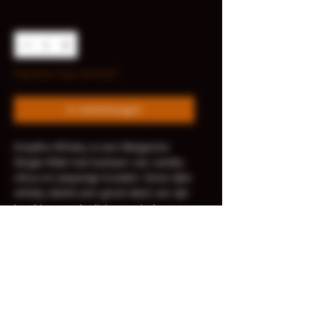
Aantal
*
Nog maar 4 op voorraad
In winkelwagen
KraaiKe Whisky is een Belgische 
Single Malt met toetsen van vanille, 
citrus en peperige kruiden. Deze rijke 
whisky dankt een groot deel van zijn 
karakter aan de rijpingsperiode op 
ex-quarter cask vaten die voorheen 
Schotse Laphroaig whisky hebben 
bevat, dit zorgt voor een vleugje turf, 
die de whisky zijn onmiskenbaar 
karakter geeft. – Alc. 45% Vol.