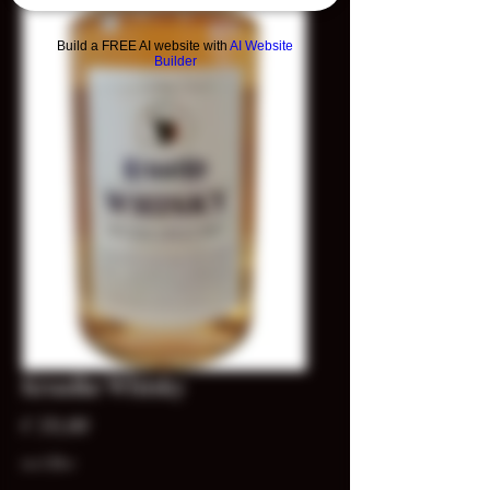
Build a FREE AI website with
AI Website
Builder
Kraaike Whisky
Prijs
€ 59,00
incl.Btw