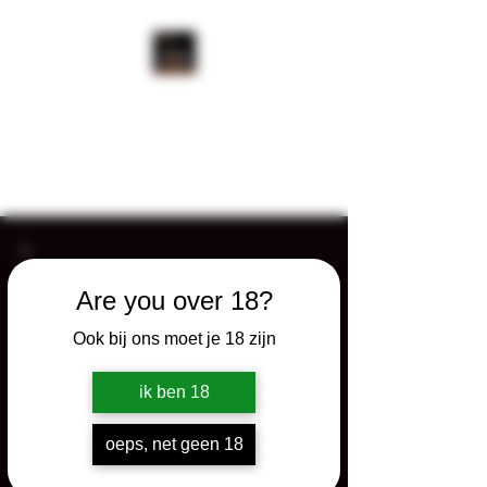
WHISKY AMIGOS
Tastings op maat - Samples -
Consultancy - Events
Are you over 18?
Ook bij ons moet je 18 zijn
ik ben 18
oeps, net geen 18